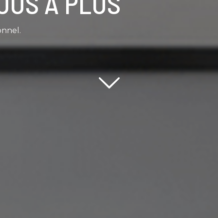
OUS À PLUS
onnel.
Scroll down