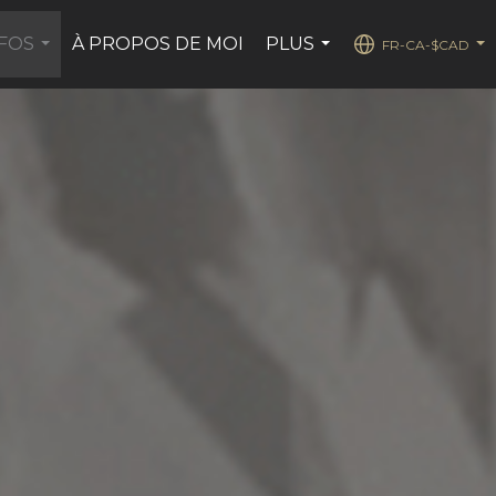
NFOS
À PROPOS DE MOI
PLUS
FR-CA-$CAD
...
...
...