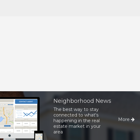
Neighborhood News
The best way to stay
connected to what's
More
happening in the real
estate market in your
area