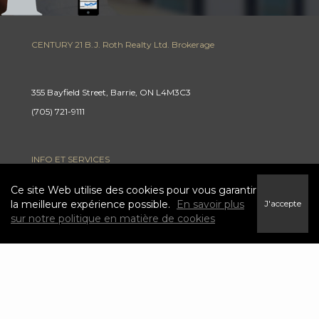
CENTURY 21 B.J. Roth Realty Ltd. Brokerage
355 Bayfield Street, Barrie, ON L4M3C3
(705) 721-9111
INFO ET SERVICES
Ce site Web utilise des cookies pour vous garantir
la meilleure expérience possible.
En savoir plus
J'accepte
Trouver une maison
sur notre politique en matière de cookies
Carrières
Conditions et modalités
Politique de confidentialité
Link